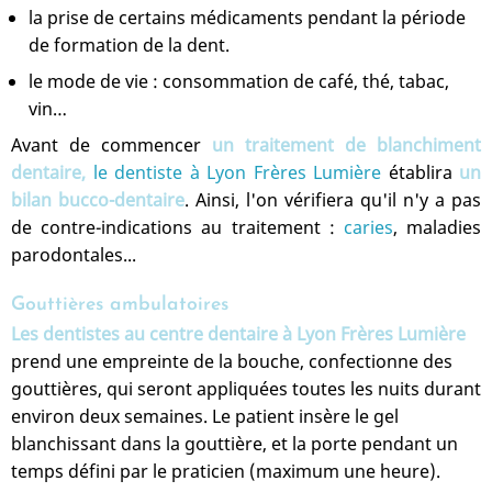
la prise de certains médicaments pendant la période
de formation de la dent.
le mode de vie : consommation de café, thé, tabac,
vin…
Avant de commencer
un traitement de blanchiment
dentaire,
le dentiste à Lyon Frères Lumière
établira
un
bilan bucco-dentaire
. Ainsi, l'on vérifiera qu'il n'y a pas
de contre-indications au traitement :
caries
, maladies
parodontales...
Gouttières ambulatoires
Les dentistes
au centre dentaire à Lyon Frères Lumière
prend une empreinte de la bouche, confectionne des
gouttières, qui seront appliquées toutes les nuits durant
environ deux semaines. Le patient insère le gel
blanchissant dans la gouttière, et la porte pendant un
temps défini par le praticien (maximum une heure).