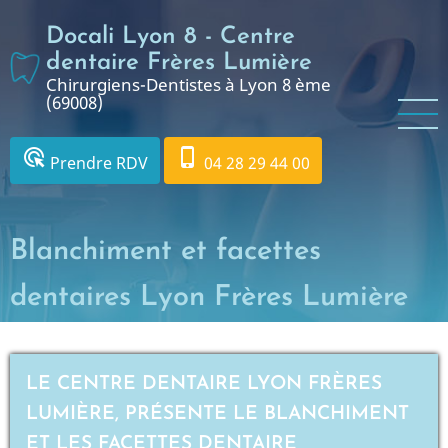
Aller
Docali Lyon 8 - Centre
au
contenu
dentaire Frères Lumière
Chirurgiens-Dentistes à Lyon 8 ème
principal
(69008)
ads_click
phone_iphone
Prendre RDV
04 28 29 44 00
Blanchiment et facettes
dentaires Lyon Frères Lumière
LE CENTRE DENTAIRE LYON FRÈRES
LUMIÈRE, PRÉSENTE LE BLANCHIMENT
ET LES FACETTES DENTAIRE